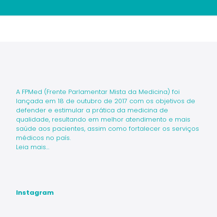
avanços e desafios tecnológicos na
Conquista da FPMed: aprovada a criação
planos de saúde, cujo relator é o presidente
Medicina
da Subcomissão do SUS
da FPMed
A FPMed (Frente Parlamentar Mista da Medicina) foi
lançada em 18 de outubro de 2017 com os objetivos de
defender e estimular a prática da medicina de
qualidade, resultando em melhor atendimento e mais
saúde aos pacientes, assim como fortalecer os serviços
médicos no país.
Leia mais…
Instagram