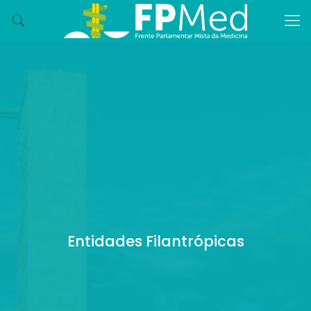
Entidades Filantrópicas
FPMed apoia projeto que destina R$ 2 bi