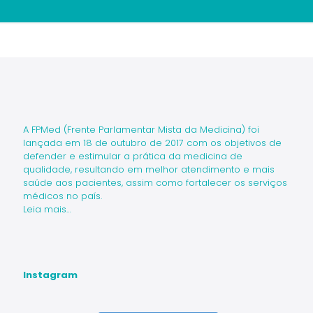
Projeto de membro da FPMed restabelece
direitos a servidores da Saúde
A FPMed (Frente Parlamentar Mista da Medicina) foi
lançada em 18 de outubro de 2017 com os objetivos de
defender e estimular a prática da medicina de
qualidade, resultando em melhor atendimento e mais
saúde aos pacientes, assim como fortalecer os serviços
médicos no país.
Leia mais…
Instagram