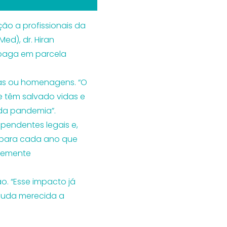
ão a profissionais da
ed), dr. Hiran
r paga em parcela
mas ou homenagens. “O
e têm salvado vidas e
 da pandemia”.
ependentes legais e,
l para cada ano que
ntemente
o. “Esse impacto já
ajuda merecida a