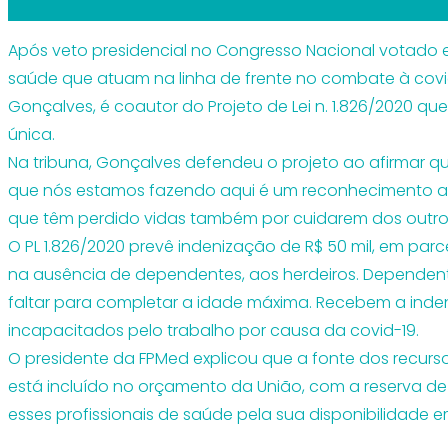
Após veto presidencial no Congresso Nacional votado e 
saúde que atuam na linha de frente no combate à covid-
Gonçalves, é coautor do Projeto de Lei n. 1.826/2020 que
única.
Na tribuna, Gonçalves defendeu o projeto ao afirmar 
que nós estamos fazendo aqui é um reconhecimento a e
que têm perdido vidas também por cuidarem dos outros
O PL 1.826/2020 prevê indenização de R$ 50 mil, em par
na ausência de dependentes, aos herdeiros. Dependent
faltar para completar a idade máxima. Recebem a ind
incapacitados pelo trabalho por causa da covid-19.
O presidente da FPMed explicou que a fonte dos recursos
está incluído no orçamento da União, com a reserva de
esses profissionais de saúde pela sua disponibilidade em