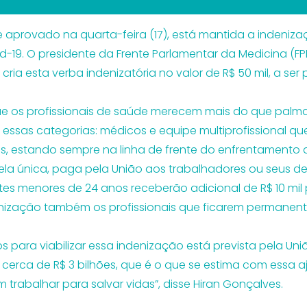
aprovado na quarta-feira (17), está mantida a indenizaç
19. O presidente da Frente Parlamentar da Medicina (FPM
 cria esta verba indenizatória no valor de R$ 50 mil, a se
que os profissionais de saúde merecem mais do que pal
ssas categorias: médicos e equipe multiprofissional qu
, estando sempre na linha de frente do enfrentamento
cela única, paga pela União aos trabalhadores ou seus d
es menores de 24 anos receberão adicional de R$ 10 mi
enização também os profissionais que ficarem permane
 para viabilizar essa indenização está prevista pela Uniã
 cerca de R$ 3 bilhões, que é o que se estima com essa 
 trabalhar para salvar vidas”, disse Hiran Gonçalves.