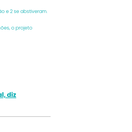
o e 2 se abstiveram.
es, o projeto
, diz