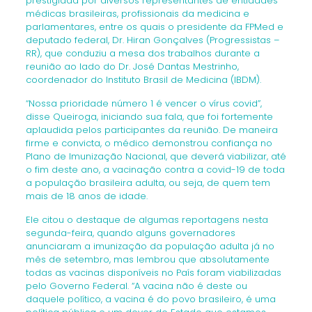
prestigiada por diversos representantes de entidades
médicas brasileiras, profissionais da medicina e
parlamentares, entre os quais o presidente da FPMed e
deputado federal, Dr. Hiran Gonçalves (Progressistas –
RR), que conduziu a mesa dos trabalhos durante a
reunião ao lado do Dr. José Dantas Mestrinho,
coordenador do Instituto Brasil de Medicina (IBDM).
“Nossa prioridade número 1 é vencer o vírus covid”,
disse Queiroga, iniciando sua fala, que foi fortemente
aplaudida pelos participantes da reunião. De maneira
firme e convicta, o médico demonstrou confiança no
Plano de Imunização Nacional, que deverá viabilizar, até
o fim deste ano, a vacinação contra a covid-19 de toda
a população brasileira adulta, ou seja, de quem tem
mais de 18 anos de idade.
Ele citou o destaque de algumas reportagens nesta
segunda-feira, quando alguns governadores
anunciaram a imunização da população adulta já no
mês de setembro, mas lembrou que absolutamente
todas as vacinas disponíveis no País foram viabilizadas
pelo Governo Federal. “A vacina não é deste ou
daquele político, a vacina é do povo brasileiro, é uma