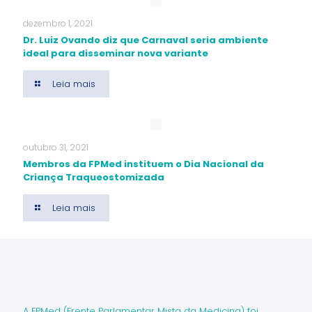
dezembro 1, 2021
Dr. Luiz Ovando diz que Carnaval seria ambiente
ideal para disseminar nova variante
Leia mais
outubro 31, 2021
Membros da FPMed instituem o Dia Nacional da
Criança Traqueostomizada
Leia mais
A FPMed (Frente Parlamentar Mista da Medicina) foi