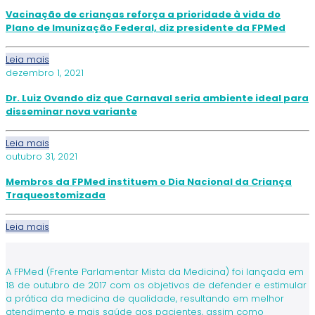
Vacinação de crianças reforça a prioridade à vida do
Plano de Imunização Federal, diz presidente da FPMed
Leia mais
dezembro 1, 2021
Dr. Luiz Ovando diz que Carnaval seria ambiente ideal para
disseminar nova variante
Leia mais
outubro 31, 2021
Membros da FPMed instituem o Dia Nacional da Criança
Traqueostomizada
Leia mais
A FPMed (Frente Parlamentar Mista da Medicina) foi lançada em
18 de outubro de 2017 com os objetivos de defender e estimular
a prática da medicina de qualidade, resultando em melhor
atendimento e mais saúde aos pacientes, assim como