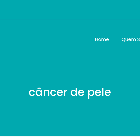
Home
Quem 
câncer de pele
o dupla no
a o câncer de