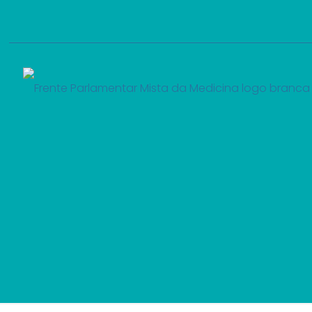
FPMed reforça prevençã
Dezembro Laranja: contr
pele e covid-19